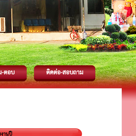
ม-ตอบ
ติดต่อ-สอบถาม
ยงานปี