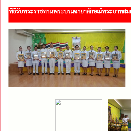
พิธีรับพระราชทานพระบรมฉายาลักษณ์พระบาทสมเด็จ