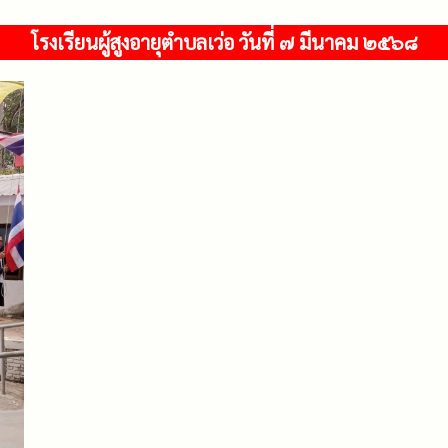
โรงเรียนผู้สูงอายุตำบลเว่อ วันที่ ๗ มีนาคม ๒๕๖๘