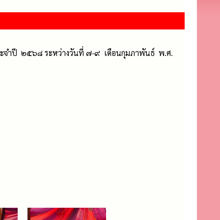
จำปี ๒๕๖๘ ระหว่างวันที่ ๗-๙ เดือนกุมภาพันธ์ พ.ศ.